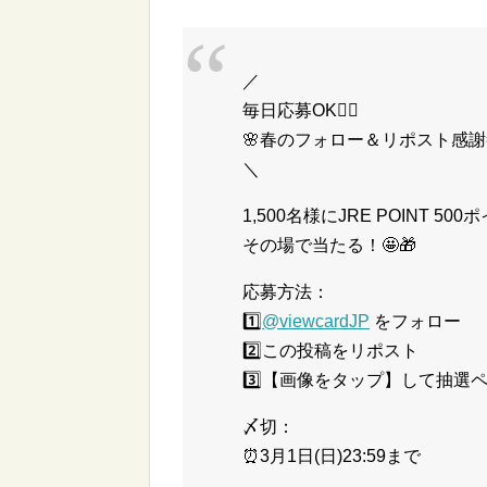
／
毎日応募OK👌🏻
🌸春のフォロー＆リポスト感謝
＼
1,500名様にJRE POINT 50
その場で当たる！🤩🎁
応募方法：
1️⃣
@viewcardJP
をフォロー
2️⃣この投稿をリポスト
3️⃣【画像をタップ】して抽選
〆切：
⏰3月1日(日)23:59まで