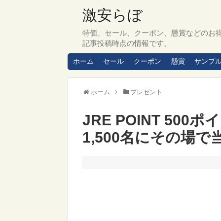
激安らぼ
特価、セール、クーポン、懸賞などのお
記事投稿時点の情報です。
ホーム
セール
クーポン
懸賞
サンプ
ホーム
プレゼント
JRE POINT 5
1,500名にその場で