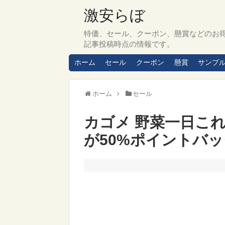
激安らぼ
特価、セール、クーポン、懸賞などのお
記事投稿時点の情報です。
ホーム
セール
クーポン
懸賞
サンプ
ホーム
セール
カゴメ 野菜一日これ一
が50%ポイントバック