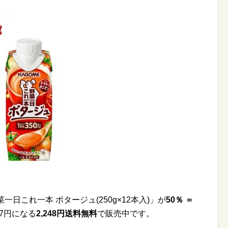
日これ一本 ポタージュ(250g×12本入)」が
50％ ＝
07円になる
2,248円送料無料
で販売中です。