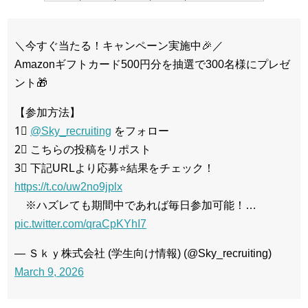
＼今すぐ当たる！キャンペーン実施中🎉／
Amazonギフトカード500円分を抽選で300名様にプレゼ
ント🎁
【参加方法】
1⃣
@Sky_recruiting
をフォロー
2⃣ こちらの投稿をリポスト
3⃣ 下記URLより応募⭐結果をチェック！
https://t.co/uw2no9jplx
※ハズレても期間中であれば毎日参加可能！…
pic.twitter.com/qraCpKYhI7
— Ｓｋｙ株式会社 (学生向け情報) (@Sky_recruiting)
March 9, 2026