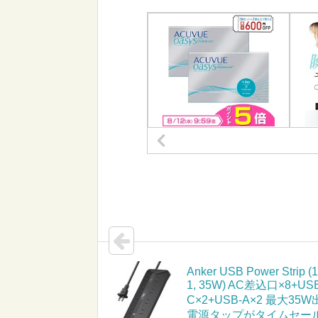
Anker USB Power Strip (1
1, 35W) AC差込口×8+US
C×2+USB-A×2 最大35
電源タップがタイムセー