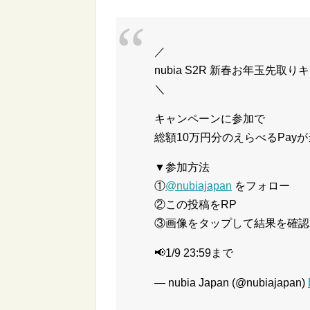
／
nubia S2R 新春お年玉先取
＼
キャンペーンに参加で
総額10万円分のえらべるPayが
▼参加方法
①
@nubiajapan
をフォロー
②この投稿をRP
③画像をタップして結果を確認
📢1/9 23:59まで
— nubia Japan (@nubiajapan)