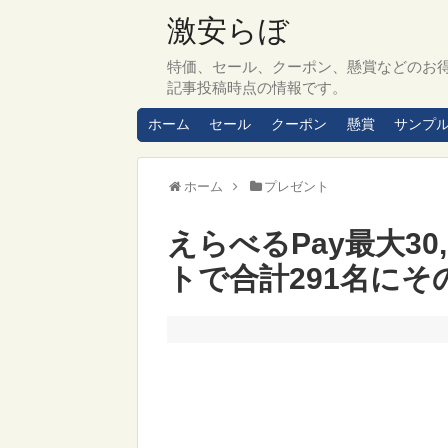
激安らぼ
特価、セール、クーポン、懸賞などのお
記事投稿時点の情報です。
ホーム
セール
クーポン
懸賞
サンプ
ホーム
プレゼント
えらべるPay最大30
トで合計291名に