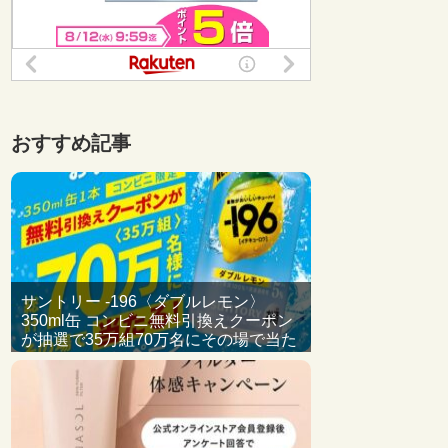
おすすめ記事
サントリー -196〈ダブルレモン〉
350ml缶 コンビニ無料引換えクーポン
が抽選で35万組70万名にその場で当た
る。