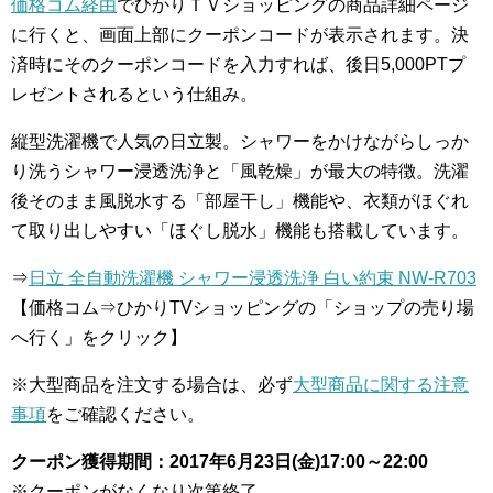
価格コム経由
でひかりＴＶショッピングの商品詳細ページ
に行くと、画面上部にクーポンコードが表示されます。決
済時にそのクーポンコードを入力すれば、後日5,000PTプ
レゼントされるという仕組み。
縦型洗濯機で人気の日立製。シャワーをかけながらしっか
り洗うシャワー浸透洗浄と「風乾燥」が最大の特徴。洗濯
後そのまま風脱水する「部屋干し」機能や、衣類がほぐれ
て取り出しやすい「ほぐし脱水」機能も搭載しています。
⇒
日立 全自動洗濯機 シャワー浸透洗浄 白い約束 NW-R703
【価格コム⇒ひかりTVショッピングの「ショップの売り場
へ行く」をクリック】
※大型商品を注文する場合は、必ず
大型商品に関する注意
事項
をご確認ください。
クーポン獲得期間：2017年6月23日(金)17:00～22:00
※クーポンがなくなり次第終了