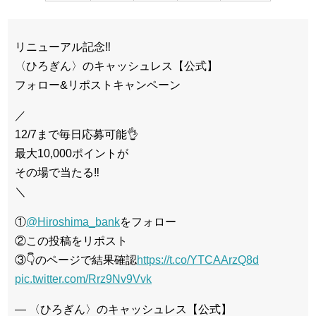
リニューアル記念‼️
〈ひろぎん〉のキャッシュレス【公式】
フォロー&リポストキャンペーン
／
12/7まで毎日応募可能👌
最大10,000ポイントが
その場で当たる‼️
＼
①
@Hiroshima_bank
をフォロー
②この投稿をリポスト
③👇のページで結果確認
https://t.co/YTCAArzQ8d
pic.twitter.com/Rrz9Nv9Vvk
— 〈ひろぎん〉のキャッシュレス【公式】