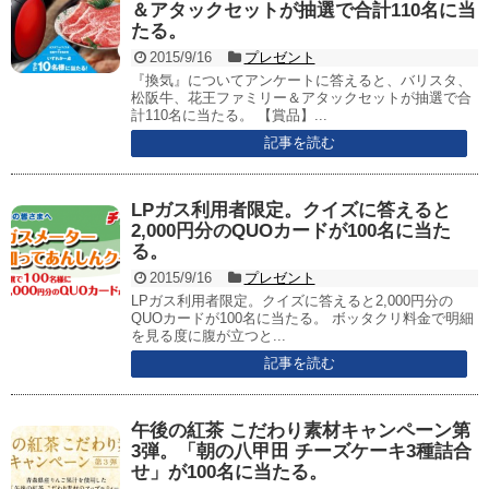
＆アタックセットが抽選で合計110名に当
たる。
2015/9/16
プレゼント
『換気』についてアンケートに答えると、バリスタ、
松阪牛、花王ファミリー＆アタックセットが抽選で合
計110名に当たる。 【賞品】...
記事を読む
LPガス利用者限定。クイズに答えると
2,000円分のQUOカードが100名に当た
る。
2015/9/16
プレゼント
LPガス利用者限定。クイズに答えると2,000円分の
QUOカードが100名に当たる。 ボッタクリ料金で明細
を見る度に腹が立つと...
記事を読む
午後の紅茶 こだわり素材キャンペーン第
3弾。「朝の八甲田 チーズケーキ3種詰合
せ」が100名に当たる。