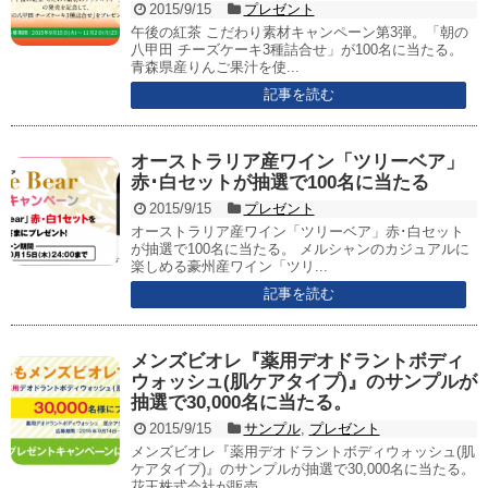
2015/9/15
プレゼント
午後の紅茶 こだわり素材キャンペーン第3弾。「朝の
八甲田 チーズケーキ3種詰合せ」が100名に当たる。
青森県産りんご果汁を使...
記事を読む
オーストラリア産ワイン「ツリーベア」
赤･白セットが抽選で100名に当たる
2015/9/15
プレゼント
オーストラリア産ワイン「ツリーベア」赤･白セット
が抽選で100名に当たる。 メルシャンのカジュアルに
楽しめる豪州産ワイン「ツリ...
記事を読む
メンズビオレ『薬用デオドラントボディ
ウォッシュ(肌ケアタイプ)』のサンプルが
抽選で30,000名に当たる。
2015/9/15
サンプル
,
プレゼント
メンズビオレ『薬用デオドラントボディウォッシュ(肌
ケアタイプ)』のサンプルが抽選で30,000名に当たる。
花王株式会社が販売...