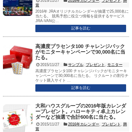
2015/11/27
2016年カレンダー
,
プレゼント
,
懸
賞
2016年 JRAオリジナルカレンダーが抽選で25,000名に
当たる。 競馬予想に役立つ情報を提供するサービス
JRA-VAN公...
記事を読む
高濃度プラセンタ100 チャレンジパック
がモニターキャンペーンで30,000名に当
たる。
2015/11/27
サンプル
,
プレゼント
,
モニター
高濃度プラセンタ100 チャレンジパックがモニターキ
ャンペーンで30,000名に当たる。 リクルートの割引チ
ケット購入サイト ...
記事を読む
大和ハウスグループの2016年版カレンダ
ープレゼント。ハローキティ卓上カレン
ダーなど抽選で合計600名に当たる。
2015/11/27
2016年カレンダー
,
プレゼント
,
懸
賞