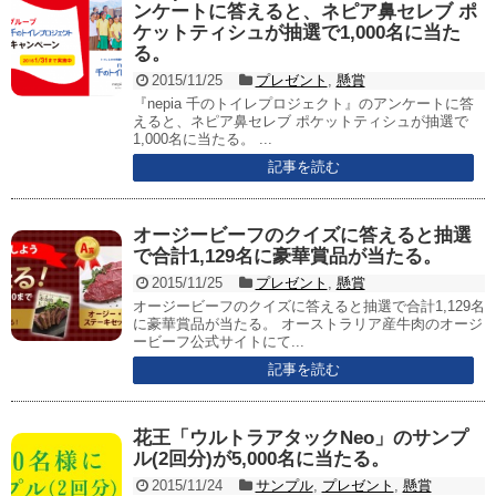
ンケートに答えると、ネピア鼻セレブ ポ
ケットティシュが抽選で1,000名に当た
る。
2015/11/25
プレゼント
,
懸賞
『nepia 千のトイレプロジェクト』のアンケートに答
えると、ネピア鼻セレブ ポケットティシュが抽選で
1,000名に当たる。 ...
記事を読む
オージービーフのクイズに答えると抽選
で合計1,129名に豪華賞品が当たる。
2015/11/25
プレゼント
,
懸賞
オージービーフのクイズに答えると抽選で合計1,129名
に豪華賞品が当たる。 オーストラリア産牛肉のオージ
ービーフ公式サイトにて...
記事を読む
花王「ウルトラアタックNeo」のサンプ
ル(2回分)が5,000名に当たる。
2015/11/24
サンプル
,
プレゼント
,
懸賞